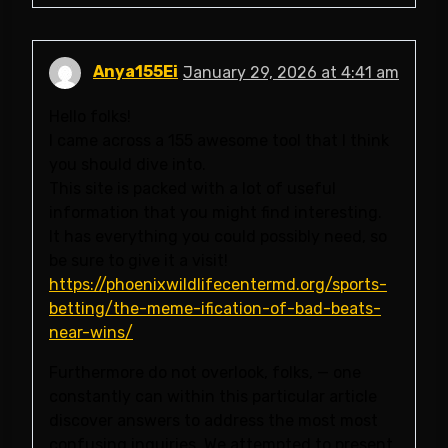
Anya155Ei
January 29, 2026 at 4:41 am
Hello folks!
I came across a 155 awesome tool that I think
you should dive into.
This site is packed with a lot of useful
information that you might find interesting.
It has everything you could possibly need, so
be sure to give it a visit!
https://phoenixwildlifecentermd.org/sports-
betting/the-meme-ification-of-bad-beats-
near-wins/
Furthermore do not overlook, folks, — one
constantly can within this particular article
discover answers to address the most most
confusing inquiries. We attempted to present