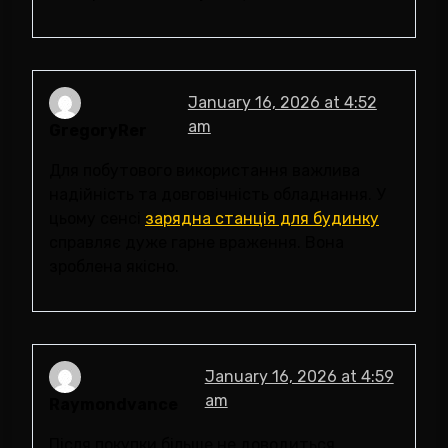
January 16, 2026 at 4:52
am
GregoryRer
Для побутового використання важлива
надійність та довговічність обладнання. У
цьому сенсі
зарядна станція для будинку
справляє дуже гарне враження. Вона
зроблена якісно.
January 16, 2026 at 4:59
am
Raymondvance
Після покупки більше не доводиться