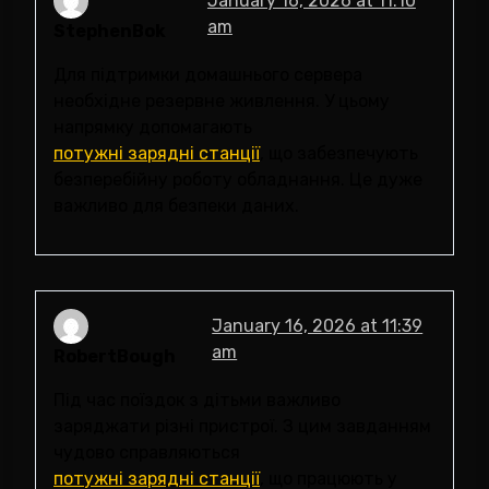
January 16, 2026 at 11:10
am
StephenBok
Для підтримки домашнього сервера
необхідне резервне живлення. У цьому
напрямку допомагають
потужні зарядні станції
, що забезпечують
безперебійну роботу обладнання. Це дуже
важливо для безпеки даних.
January 16, 2026 at 11:39
am
RobertBough
Під час поїздок з дітьми важливо
заряджати різні пристрої. З цим завданням
чудово справляються
потужні зарядні станції
, що працюють у