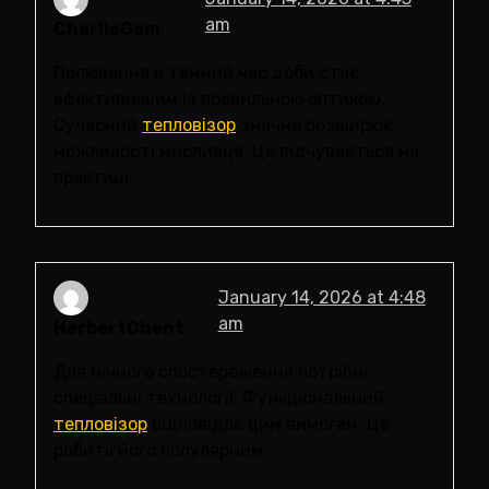
am
CharlieGem
Полювання в темний час доби стає
ефективнішим із правильною оптикою.
Сучасний
тепловізор
значно розширює
можливості мисливця. Це відчувається на
практиці.
January 14, 2026 at 4:48
am
HerbertChent
Для нічного спостереження потрібні
спеціальні технології. Функціональний
тепловізор
відповідає цим вимогам. Це
робить його популярним.