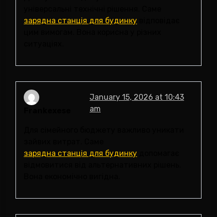
універсальні технічні рішення. Саме
зарядна станція для будинку
відповідає
цим вимогам. Вона корисна у різних
ситуаціях.
January 15, 2026 at 10:43
am
Frankexese
Для сімейного бюджету важливо уникати
зайвих витрат. Саме
зарядна станція для будинку
допомагає
відмовитися від альтернативних рішень.
Вона економічно вигідна.