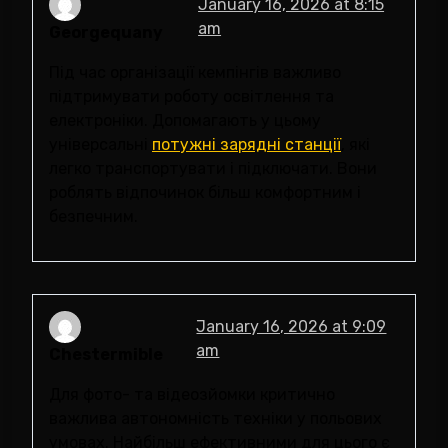
January 16, 2026 at 8:15
am
Georgequany
Під час організації кемпінгів важливо
підтримувати роботу освітлення та
електроніки. Допомагають у цьому
універсальні
потужні зарядні станції
, які
легко транспортувати і підключати. Вони
роблять відпочинок більш комфортним і
безпечним.
January 16, 2026 at 9:09
am
Chestermible
Для фото- та відеозйомки критично
важлива автономність техніки у польових
умовах. Найбільш ефективними для цього є