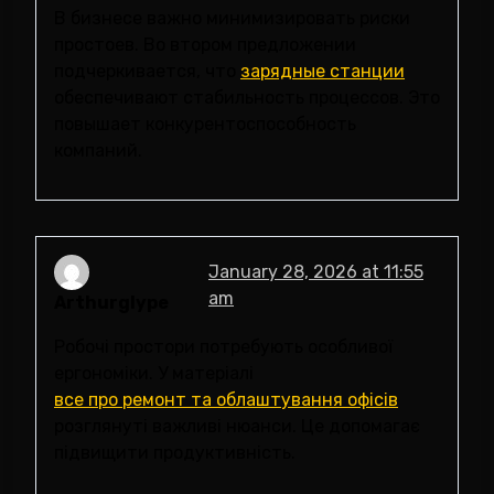
В бизнесе важно минимизировать риски
простоев. Во втором предложении
подчеркивается, что
зарядные станции
обеспечивают стабильность процессов. Это
повышает конкурентоспособность
компаний.
January 28, 2026 at 11:55
am
Arthurglype
Робочі простори потребують особливої
ергономіки. У матеріалі
все про ремонт та облаштування офісів
розглянуті важливі нюанси. Це допомагає
підвищити продуктивність.