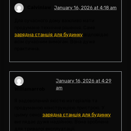
Calvinlaw
January 16, 2026 at 4:18 am
Для сучасного дому важливо мати
продумане технічне рішення. Саме
зарядна станція для будинку
відповідає
всім сучасним вимогам. Вона дуже
практична.
January 16, 2026 at 4:29
am
Williamarrob
Я задоволений якістю матеріалів та
продуманою конструкцією пристрою. У
цьому сенсі
зарядна станція для будинку
виглядає дуже надійною. Вона зроблена
для тривалої експлуатації.