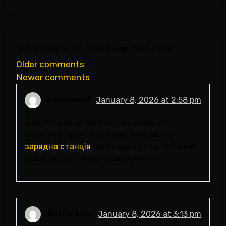
564 thoughts on “
S54 Swap Complete
”
Comments
Older comments
Newer comments
navigation
Lonniedut
January 8, 2026 at 2:58 pm
Для поїздок на природу важливо мати
електроенергію під рукою. Компактна
зарядна станція
легко вирішує це питання.
Вона додає комфорту відпочинку.
WalterWah
January 8, 2026 at 3:13 pm