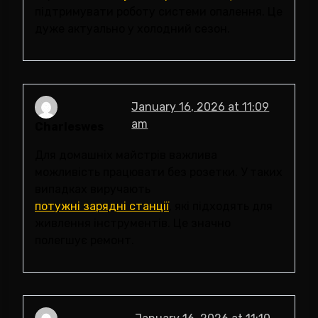
підтримувати роботу системи опалення. Це
дуже актуально у холодний сезон.
January 16, 2026 at 11:09
am
Charleswes
Для домашніх майстрів важлива
можливість працювати без розетки. У таких
випадках виручають
потужні зарядні станції
, які підходять для
живлення інструментів. Це значно
полегшує ремонт.