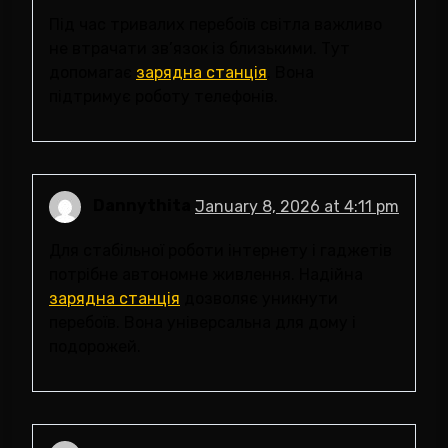
Під час тривалих перебоїв світла важливо
не втрачати зв’язок із близькими. Тут
допомагає
зарядна станція
. Вона
підтримує роботу телефонів.
Dannythita
January 8, 2026 at 4:11 pm
Для стабільної роботи інтернету і гаджетів
потрібне автономне живлення. Надійна
зарядна станція
дозволяє уникнути
перебоїв. Вона універсальна для дому і
подорожей.