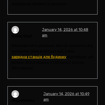
допомагає приймати рішення.
January 14, 2026 at 10:48
am
RobertHof
Важливо мати рішення, яке не залежить від
складних умов експлуатації. Саме
зарядна станція для будинку
відповідає цій
вимозі. Вона працює стабільно у різних
обставинах.
January 14, 2026 at 10:49
am
Miguelcless