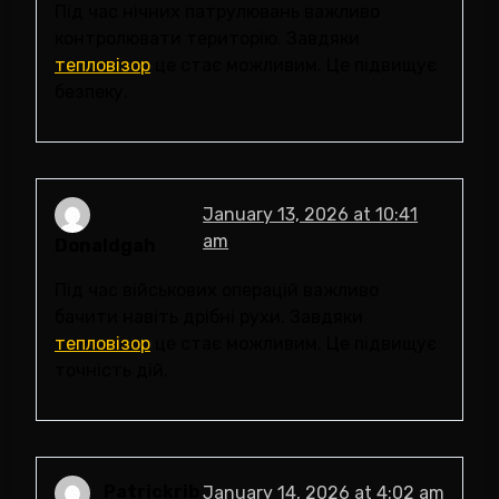
Під час нічних патрулювань важливо
контролювати територію. Завдяки
тепловізор
це стає можливим. Це підвищує
безпеку.
January 13, 2026 at 10:41
am
Donaldgah
Під час військових операцій важливо
бачити навіть дрібні рухи. Завдяки
тепловізор
це стає можливим. Це підвищує
точність дій.
Patrickrib
January 14, 2026 at 4:02 am