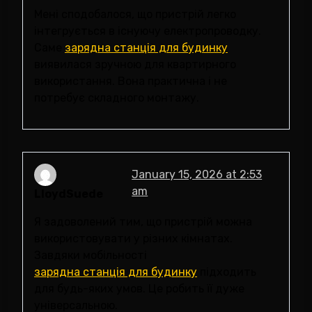
Мені сподобалося, що пристрій легко
інтегрується в існуючу електропроводку.
Саме
зарядна станція для будинку
виявилася зручною для квартирного
використання. Вона практична і не
потребує складного монтажу.
January 15, 2026 at 2:53
am
LloydSuede
Я задоволений тим, що пристрій можна
використовувати у різних кімнатах.
Завдяки мобільності
зарядна станція для будинку
підходить
для будь-яких умов. Це робить її дуже
універсальною.