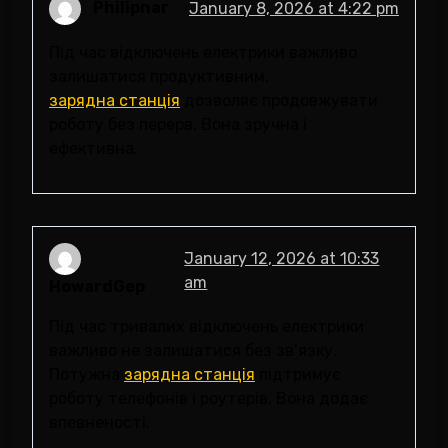
Philipnar
January 8, 2026 at 4:22 pm
Під час відключень електрики важливо
залишатися продуктивним.
зарядна станція
дозволяє продовжувати
роботу без перерв. Вона зручна і
ефективна.
January 12, 2026 at 10:33
am
HowardGep
Під час тривалих відключень електрики
важливо не залишатися без зв’язку.
Потужна
зарядна станція
підтримує
роботу телефонів і роутерів. Вона додає
впевненості.