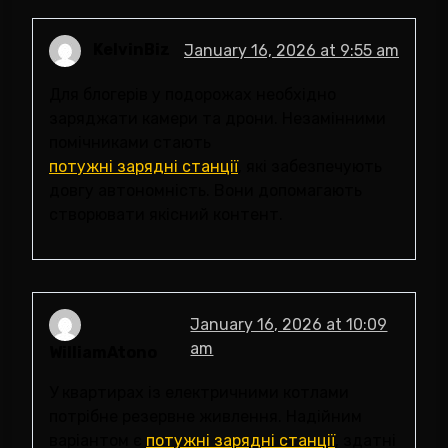
KelvinBiz
January 16, 2026 at 9:55 am
Для блогерів у подорожах необхідно
заряджати камери та дрони. Незамінними
помічниками стають
потужні зарядні станції
, які забезпечують
довгу автономність. Вони допомагають
створювати якісний контент.
January 16, 2026 at 10:09
am
WilliamAtono
У квартирах із електричними котлами
потрібне резервне живлення. Надійним
варіантом є
потужні зарядні станції
, здатні