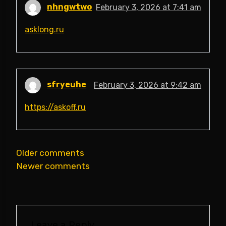
nhngwtwo
February 3, 2026 at 7:41 am
asklong.ru
sfryeuhe
February 3, 2026 at 9:42 am
https://askoff.ru
Comments
Older comments
Newer comments
navigation
Leave a Reply