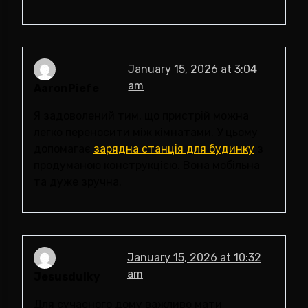
January 15, 2026 at 3:04
am
AaronPiefe
Я задоволений тим, що пристрій можна
легко переносити між кімнатами. У цьому
допомагає
зарядна станція для будинку
з
продуманою конструкцією. Вона мобільна
та дуже зручна.
January 15, 2026 at 10:32
am
Jesusdulky
Для сучасного дому важливо мати