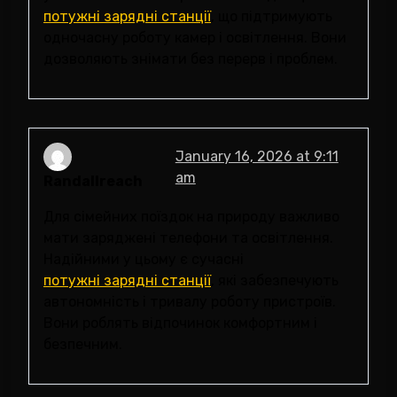
потужні зарядні станції
, що підтримують
одночасну роботу камер і освітлення. Вони
дозволяють знімати без перерв і проблем.
January 16, 2026 at 9:11
am
Randallreach
Для сімейних поїздок на природу важливо
мати заряджені телефони та освітлення.
Надійними у цьому є сучасні
потужні зарядні станції
, які забезпечують
автономність і тривалу роботу пристроїв.
Вони роблять відпочинок комфортним і
безпечним.