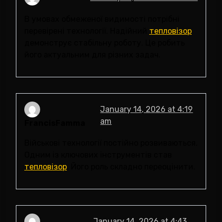
В умовах обмеженої видимості потрібні
перевірені технології. Надійний
тепловізор
демонструє стабільну роботу. Це робить
його актуальним для різних задач.
January 14, 2026 at 4:19
am
FrancisFamma
Військові технології постійно розвиваються.
Одним із ключових інструментів став
тепловізор
. Його роль складно переоцінити.
January 14, 2026 at 4:43