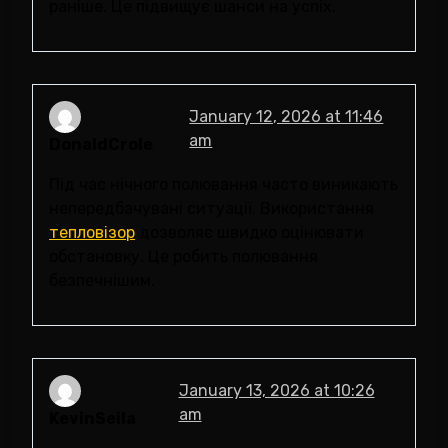
раніше. Це підвищує шанси на успіх.
January 12, 2026 at 11:46
am
DonaldCrole
Під час нічного полювання часто виникають
непередбачувані ситуації. Використання
тепловізор
дозволяє швидко оцінювати
обстановку. Це робить полювання
безпечнішим.
January 13, 2026 at 10:26
am
KevinSeila