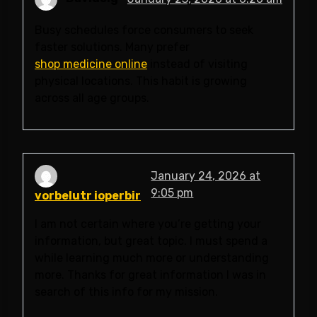
Busy schedules force consumers to seek
faster solutions. Many prefer
shop medicine online
instead of visiting
physical locations. This habit is growing
across all age groups.
January 24, 2026 at
9:05 pm
vorbelutr ioperbir
I am not certain where you’re getting your
information, but great topic. I must spend a
while learning much more or understanding
more. Thanks for great information I was in
search of this info for my mission.