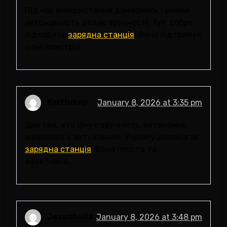
Під час використання домашньої техніки
автономність додає зручності. Тут добре
підходить
зарядна станція
. Вона підтримує
різні пристрої.
Keithmep
January 8, 2026 at 3:35 pm
Для тих, хто цінує зручність, автономне
живлення є актуальним. У цьому допомагає
зарядна станція
. Вона проста та
ефективна.
Jesusbuila
January 8, 2026 at 3:48 pm