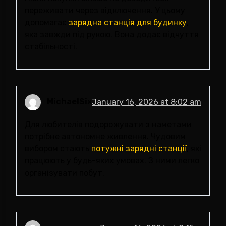
переживати через відключення. У цьому
допомагає
зарядна станція для будинку
,
яка завжди під рукою. Вона додає відчуття
стабільності.
MichaelSix
January 16, 2026 at 8:02 am
Для любителів подорожувати з наметами
потрібне автономне живлення. Чудовим
вибором стають
потужні зарядні станції
, які
працюють у будь-яких умовах. З ними легко
організувати побут.