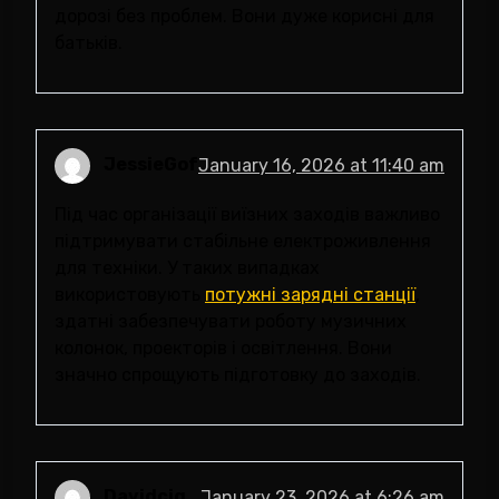
дорозі без проблем. Вони дуже корисні для
батьків.
JessieGof
January 16, 2026 at 11:40 am
Під час організації виїзних заходів важливо
підтримувати стабільне електроживлення
для техніки. У таких випадках
використовують
потужні зарядні станції
,
здатні забезпечувати роботу музичних
колонок, проекторів і освітлення. Вони
значно спрощують підготовку до заходів.
Davidcig
January 23, 2026 at 6:26 am