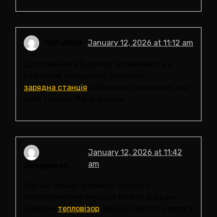
Rufuslep
January 12, 2026 at 11:12 am
Для сімейного будинку автономність є
важливою складовою. Потужна
зарядна станція
забезпечує живлення для
всієї техніки. Вона зручна.
January 12, 2026 at 11:42
am
Josephnet
Під час нічних операцій точність
спостереження вирішує багато завдань.
Завдяки
тепловізор
, можна помітити ворога