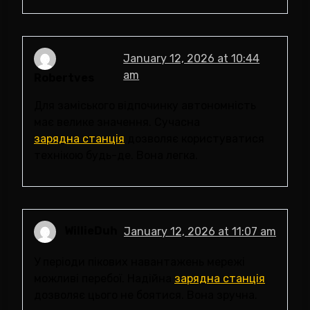
January 12, 2026 at 10:44
am
Robertves
Для заміського відпочинку автономність
має велике значення. Сучасна
зарядна станція
дозволяє користуватися
технікою будь-де. Вона легка.
WillieDuh
January 12, 2026 at 11:07 am
У періоди пікових навантажень мережі
можливі перебої. Надійна
зарядна станція
дозволяє цього не боятися. Вона зручна.