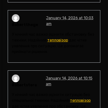
January 14, 2026 at 10:03
am
Robertthege
У нічний час важко оцінити обстановку без
техніки. Надійний
тепловізор
дає чітке
уявлення про ситуацію. Це допомагає
приймати рішення.
January 14, 2026 at 10:15
am
Robertstera
У нічний час важко оцінити ситуацію без
спеціальної техніки. Надійний
тепловізор
дає чітке уявлення про обстановку. Це